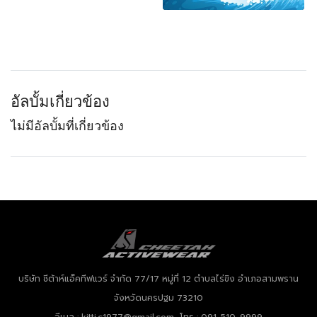
อัลบั้มเกี่ยวข้อง
ไม่มีอัลบั้มที่เกี่ยวข้อง
บริษัท ชีต้าห์แอ็คทีฟแวร์ จำกัด
77/17 หมู่ที่ 12 ตำบลไร่ขิง อำเภอสามพราน
จังหวัดนครปฐม 73210
อีเมล : kitti.c1977@gmail.com โทร : 091-510-9999