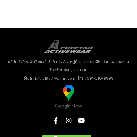
บริษัท ชีต้าห์แอ็คทีฟแวร์ จำกัด
77/17 หมู่ที่ 12 ตำบลไร่ขิง อำเภอสามพราน
จังหวัดนครปฐม 73210
อีเมล : kitti.c1977@gmail.com โทร : 091-510-9999