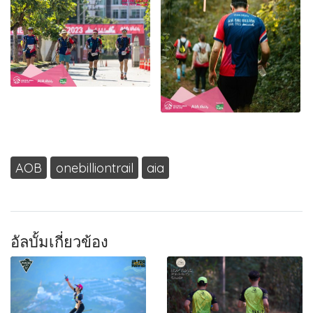
AOB
onebilliontrail
aia
อัลบั้มเกี่ยวข้อง