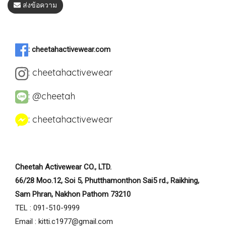
ส่งข้อความ
:
cheetahactivewear.com
:
cheetahactivewear
:
@cheetah
:
cheetahactivewear
Cheetah Activewear CO., LTD.
66/28 Moo.12, Soi 5, Phutthamonthon Sai5 rd., Raikhing,
Sam Phran, Nakhon Pathom 73210
TEL : 091-510-9999
Email : kitti.c1977@gmail.com