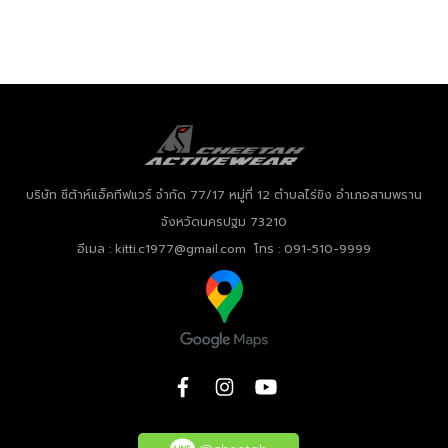
บริษัท ชีต้าห์แอ็คทีฟแวร์ จำกัด
77/17 หมู่ที่ 12 ตำบลไร่ขิง อำเภอสามพราน
จังหวัดนครปฐม 73210
อีเมล : kitti.c1977@gmail.com โทร : 091-510-9999