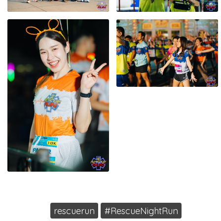
rescuerun
#RescueNightRun