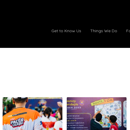
Get to Know Us
Things We Do
F