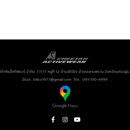
ชีต้าห์แอ็คทีฟแวร์ จำกัด
77/17 หมู่ที่ 12 ตำบลไร่ขิง อำเภอสามพราน จังหวัดนครปฐ
อีเมล : kitti.c1977@gmail.com โทร : 091-510-9999