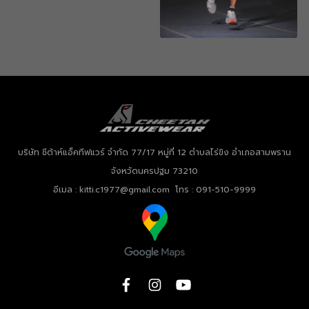
บริษัท ชีต้าห์แอ็คทีฟแวร์ จำกัด
77/17 หมู่ที่ 12 ตำบลไร่ขิง อำเภอสามพราน
จังหวัดนครปฐม 73210
อีเมล : kitti.c1977@gmail.com โทร : 091-510-9999